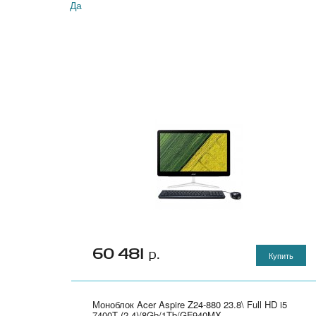
Да
60 481
р.
Купить
Моноблок Acer Aspire Z24-880 23.8\ Full HD i5
7400T (2.4)/8Gb/1Tb/GF940MX