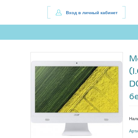
Вход в личный кабинет
М
(
D
б
Нал
Арт