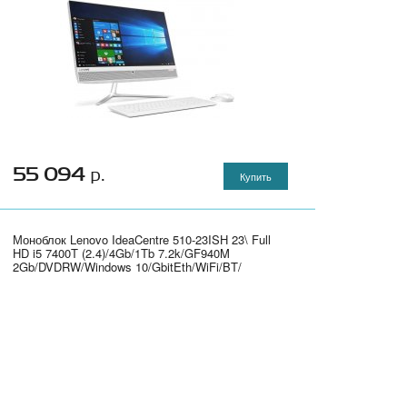
55 094
р.
Купить
Моноблок Lenovo IdeaCentre 510-23ISH 23\ Full
HD i5 7400T (2.4)/4Gb/1Tb 7.2k/GF940M
2Gb/DVDRW/Windows 10/GbitEth/WiFi/BT/
клавиатура/мышь/Cam/белый 1920x1080" -
F0CD00HRRK