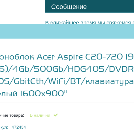
Сообщение
В ближайшее время мы свяжемся с
оноблок Acer Aspire C20-720 19
1.6)/4Gb/500Gb/HDG405/DVDR
OS/GbitEth/WiFi/BT/клавиату
елый 1600x900"
ичие товара:
В наличии
икул: 472434