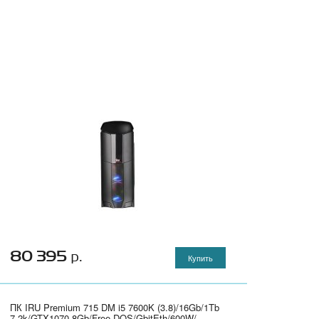
80 395
р.
Купить
ПК IRU Premium 715 DM i5 7600K (3.8)/16Gb/1Tb
7.2k/GTX1070 8Gb/Free DOS/GbitEth/600W/