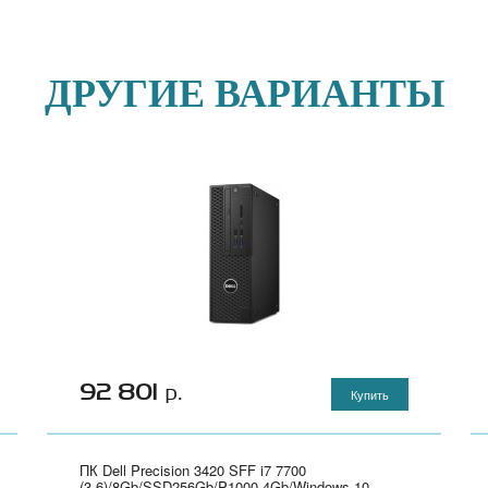
ДРУГИЕ ВАРИАНТЫ
92 801
р.
Купить
ПК Dell Precision 3420 SFF i7 7700
(3.6)/8Gb/SSD256Gb/P1000 4Gb/Windows 10