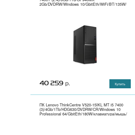
2Gb/DVDRW/Windows 10/GbitEth/WiFi/BT/135W/
клавиатура/мышь/Cam/черный 1920x1080" -
DQ.B8TER.002
40 259
р.
Купить
ПК Lenovo ThinkCentre V520-15IKL MT i5 7400
(3)/4Gb/1Tb/HDG630/DVDRW/CR/Windows 10
Professional 64/GbitEth/180W/клавиатура/мышь/
черный - 10NK005JRU