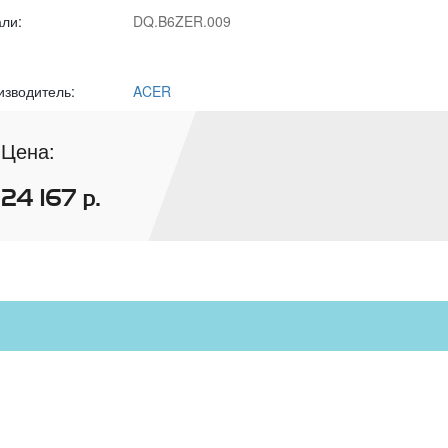
али:
DQ.B6ZER.009
изводитель:
ACER
Цена:
24 167
р.