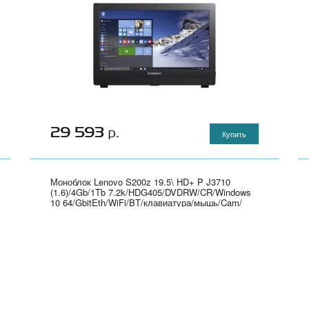
29 593
р.
Купить
Моноблок Lenovo S200z 19.5\ HD+ P J3710
(1.6)/4Gb/1Tb 7.2k/HDG405/DVDRW/CR/Windows
10 64/GbitEth/WiFi/BT/клавиатура/мышь/Cam/
черный 1600x900" - 10K4002GRU