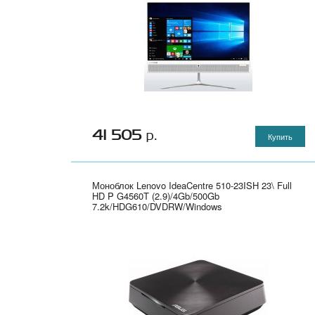
41 505
р.
Купить
Моноблок Lenovo IdeaCentre 510-23ISH 23\ Full
HD P G4560T (2.9)/4Gb/500Gb
7.2k/HDG610/DVDRW/Windows
10/GbitEth/WiFi/BT/клавиатура/мышь/Cam/белый
1920x1080" - F0CD00JERK