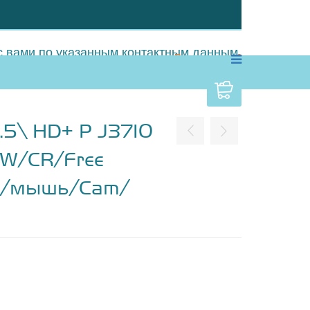
 вами по указанным контактным данным.
Позвонить вам?
.5\ HD+ P J3710
W/CR/Free
ра/мышь/Cam/