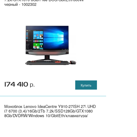
черный - 1002302
174 410
р.
Купить
Моноблок Lenovo IdeaCentre Y910-27ISH 27\ UHD
i7 6700 (3.4)/16Gb/2Tb 7.2k/SSD128Gb/GTX1080
8Gb/DVDRW/Windows 10/GbitEth/клавиатура/
мышь/Cam/черный 2560x1440" - F0CJ001RRK