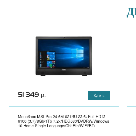
Д
51 349
р.
Купить
Моноблок MSI Pro 24 6M-021RU 23.6\ Full HD i3
6100 (3.7)/8Gb/1Tb 7.2k/HDG530/DVDRW/Windows
10 Home Single Language/GbitEth/WiFi/BT/
клавиатура/мышь/Cam/черный 1920x1080" - 9S6-
AE9311-021