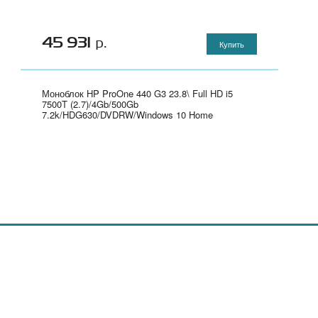
45 931
р.
Купить
Моноблок HP ProOne 440 G3 23.8\ Full HD i5
7500T (2.7)/4Gb/500Gb
7.2k/HDG630/DVDRW/Windows 10 Home
64/GbitEth/WiFi/BT/клавиатура/мышь/черный/
серебристый 1920x1080" - 2RU01ES