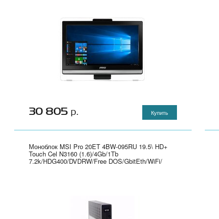
30 805
р.
Купить
Моноблок MSI Pro 20ET 4BW-095RU 19.5\ HD+
Touch Cel N3160 (1.6)/4Gb/1Tb
7.2k/HDG400/DVDRW/Free DOS/GbitEth/WiFi/
клавиатура/мышь/Cam/черный 1600x900" - 9S6-
AA8B11-095