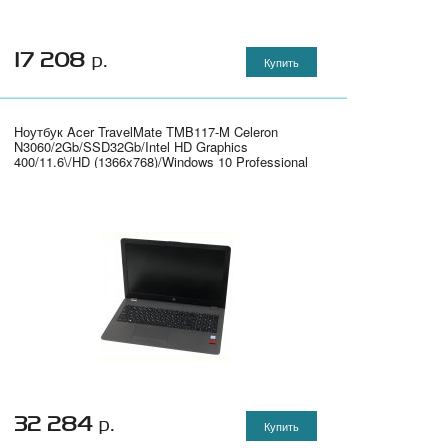
17 208
р.
Купить
Ноутбук Acer TravelMate TMB117-M Celeron
N3060/2Gb/SSD32Gb/Intel HD Graphics
400/11.6\/HD (1366x768)/Windows 10 Professional
64/black/WiFi/BT/Cam/3220mAh" - NX.VCHER.018
32 284
р.
Купить