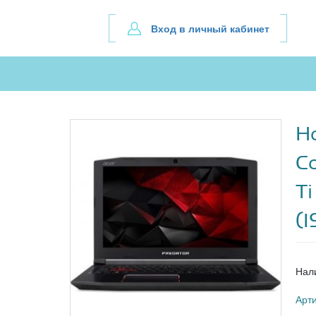
Вход в личный кабинет
Н
C
T
(
Нал
Арт