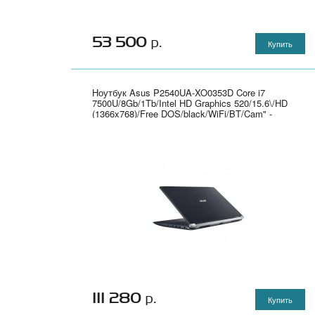
53 500
р.
Купить
Ноутбук Asus P2540UA-XO0353D Core i7
7500U/8Gb/1Tb/Intel HD Graphics 520/15.6\/HD
(1366x768)/Free DOS/black/WiFi/BT/Cam" -
90NX0141-M04300
111 280
р.
Купить