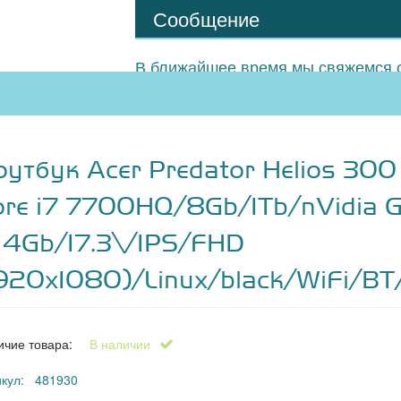
Сообщение
В ближайшее время мы свяжемся с
оутбук Acer Predator Helios 300
ore i7 7700HQ/8Gb/1Tb/nVidia 
i 4Gb/17.3\/IPS/FHD
1920x1080)/Linux/black/WiFi/BT
ичие товара:
В наличии
икул: 481930