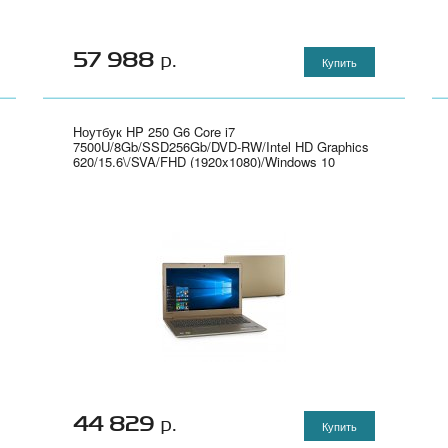
57 988
р.
Купить
Ноутбук HP 250 G6 Core i7
7500U/8Gb/SSD256Gb/DVD-RW/Intel HD Graphics
620/15.6\/SVA/FHD (1920x1080)/Windows 10
Professional 64/silver/WiFi/BT/Cam" - 1XN75EA
44 829
р.
Купить