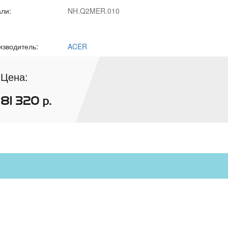
али:
NH.Q2MER.010
изводитель:
ACER
Цена:
81 320
р.