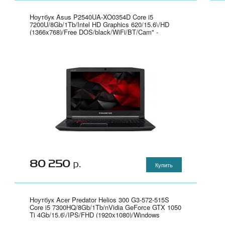
Ноутбук Asus P2540UA-XO0354D Core i5
7200U/8Gb/1Tb/Intel HD Graphics 620/15.6\/HD
(1366x768)/Free DOS/black/WiFi/BT/Cam" -
90NX0141-M04310
80 250
р.
Купить
Ноутбук Acer Predator Helios 300 G3-572-515S
Core i5 7300HQ/8Gb/1Tb/nVidia GeForce GTX 1050
Ti 4Gb/15.6\/IPS/FHD (1920x1080)/Windows
10/black/WiFi/BT/Cam" - NH.Q2CER.004