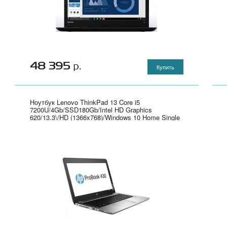
48 395
р.
Купить
Ноутбук Lenovo ThinkPad 13 Core i5
7200U/4Gb/SSD180Gb/Intel HD Graphics
620/13.3\/HD (1366x768)/Windows 10 Home Single
Language/black/WiFi/BT/Cam" - 20J1004XRT