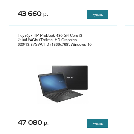
43 660
р.
Купить
Ноутбук HP ProBook 430 G4 Core i3
7100U/4Gb/1Tb/Intel HD Graphics
620/13.3\/SVA/HD (1366x768)/Windows 10
Professional 64/silver/WiFi/BT/Cam" - Y7Z50EA
47 080
р.
Купить