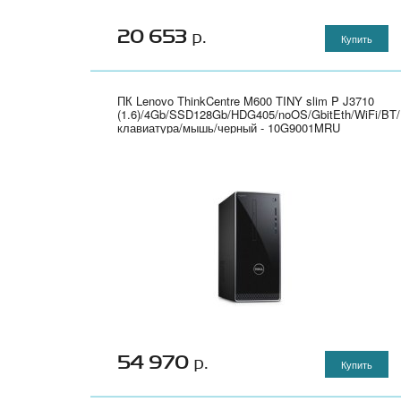
20 653
р.
Купить
ПК Lenovo ThinkCentre M600 TINY slim P J3710
(1.6)/4Gb/SSD128Gb/HDG405/noOS/GbitEth/WiFi/BT/
клавиатура/мышь/черный - 10G9001MRU
54 970
р.
Купить