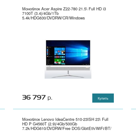
Моноблок Acer Aspire Z22-780 21.5\ Full HD i3
7100T (3.4)/4Gb/1Tb
5.4k/HDG630/DVDRW/CR/Windows
10/GbitEth/WiFi/BT/90W/клавиатура/мышь/Cam/
черный 1920x1080" - DQ.B82ER.002
36 797
р.
Купить
Моноблок Lenovo IdeaCentre 510-23ISH 23\ Full
HD P G4560T (2.9)/4Gb/500Gb
7.2k/HDG610/DVDRW/Free DOS/GbitEth/WiFi/BT/
клавиатура/мышь/Cam/белый 1920x1080" -