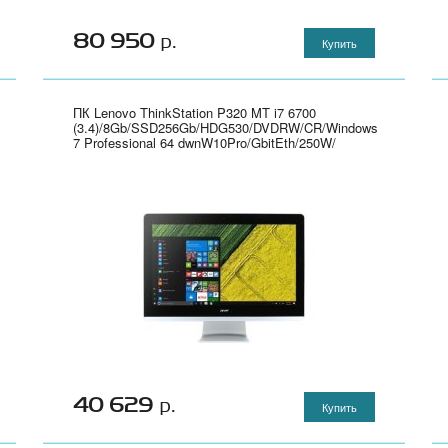
80 950
р.
Купить
ПК Lenovo ThinkStation P320 MT i7 6700
(3.4)/8Gb/SSD256Gb/HDG530/DVDRW/CR/Windows
7 Professional 64 dwnW10Pro/GbitEth/250W/
клавиатура/мышь/черный - 30BH0017RU
40 629
р.
Купить