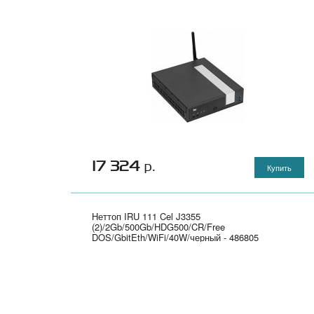
черный 1920x1080" - F0CD00KNRK
17 324
р.
Купить
Неттоп IRU 111 Cel J3355
(2)/2Gb/500Gb/HDG500/CR/Free
DOS/GbitEth/WiFi/40W/черный - 486805