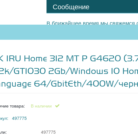
Сообщение
В ближайшее время мы свяжемся с
К IRU Home 312 MT P G4620 (3
.2k/GT1030 2Gb/Windows 10 Hom
anguage 64/GbitEth/400W/чер
ичие товара:
В наличии
икул: 497775
али:
497775