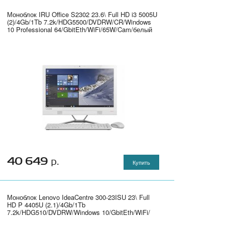
Моноблок IRU Office S2302 23.6\ Full HD i3 5005U
(2)/4Gb/1Tb 7.2k/HDG5500/DVDRW/CR/Windows
10 Professional 64/GbitEth/WiFi/65W/Cam/белый
1920x1080" - 481283
40 649
р.
Купить
Моноблок Lenovo IdeaCentre 300-23ISU 23\ Full
HD P 4405U (2.1)/4Gb/1Tb
7.2k/HDG510/DVDRW/Windows 10/GbitEth/WiFi/
клавиатура/мышь/Cam/белый 1920x1080" -