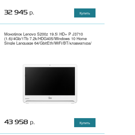
32 945
р.
Купить
Моноблок Lenovo S200z 19.5\ HD+ P J3710
(1.6)/4Gb/1Tb 7.2k/HDG405/Windows 10 Home
Single Language 64/GbitEth/WiFi/BT/клавиатура/
мышь/Cam/белый 1600x900" - 10K1000URU
43 958
р.
Купить