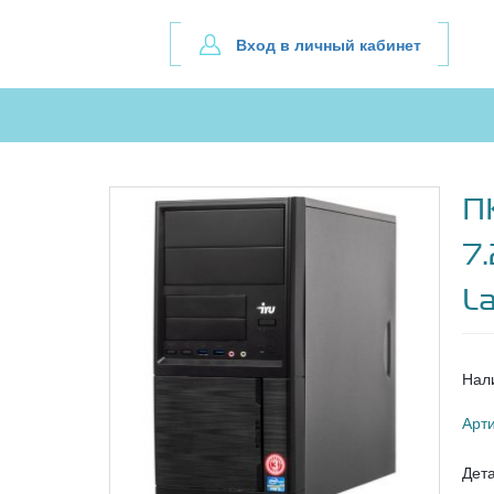
Вход в личный кабинет
П
7
L
Нал
Арт
Дет