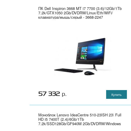
ПК Dell Inspiron 3668 MT i7 7700 (3.6)/12Gb/1Tb
7.2k/GTX1050 2Gb/DVDRW/Linux/Eth/WiFi/
клавиатура/мышь/серый - 3668-2247
57 332
р.
Купить
Моноблок Lenovo IdeaCentre 510-23ISH 23\ Full
HD i5 7400T (2.4)/6Gb/1Tb
7.2k/SSD128Gb/GF940M 2Gb/DVDRW/Windows
10/GbitEth/WiFi/BT/клавиатура/мышь/Cam/