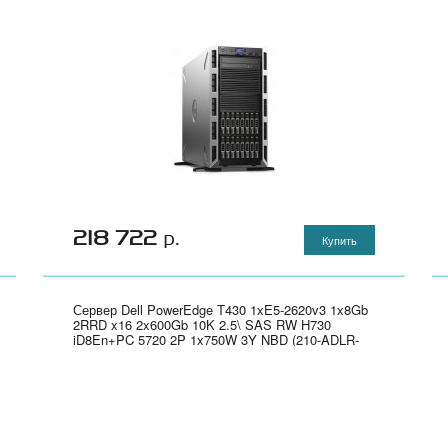
218 722
р.
Купить
Сервер Dell PowerEdge T430 1xE5-2620v3 1x8Gb
2RRD x16 2x600Gb 10K 2.5\ SAS RW H730
iD8En+PC 5720 2P 1x750W 3Y NBD (210-ADLR-
26)" - 210-ADLR-26