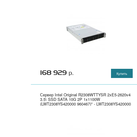
168 929
р.
Купить
Сервер Intel Original R2308WTTYSR 2xE5-2620v4
3.5\ SSD SATA 10G 2P 1x1100W
(LWT2308YS420000 960467)" - LWT2308YS420000
960467