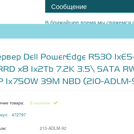
Сообщение
В ближайшее время мы свяжемся с
ервер Dell PowerEdge R530 1xE5
RRD x8 1x2Tb 7.2K 3.5\ SATA R
P 1x750W 39M NBD (210-ADLM-
ичие товара:
В наличии
икул: 472797
али:
210-ADLM-92