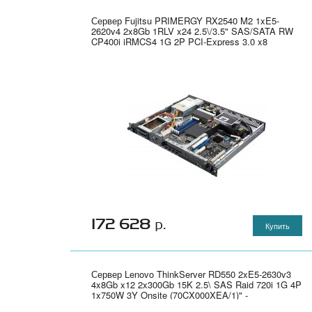
Сервер Fujitsu PRIMERGY RX2540 M2 1xE5-
2620v4 2x8Gb 1RLV x24 2.5\/3.5" SAS/SATA RW
CP400i iRMCS4 1G 2P PCI-Express 3.0 x8
1x450W Onsite (VFY:R2542SC010IN)" -
VFY:R2542SC010IN
172 628
р.
Купить
Сервер Lenovo ThinkServer RD550 2xE5-2630v3
4x8Gb x12 2x300Gb 15K 2.5\ SAS Raid 720i 1G 4P
1x750W 3Y Onsite (70CX000XEA/1)" -
70CX000XEA/1