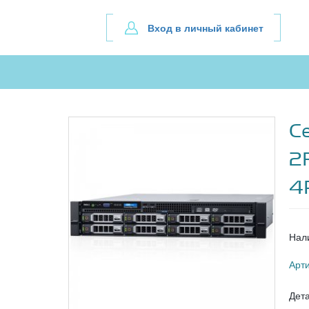
Вход в личный кабинет
С
2
4
Нал
Арт
Дет