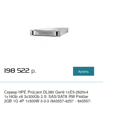
198 522
р.
Купить
Сервер HPE ProLiant DL380 Gen9 1xE5-2620v4
1x16Gb x8 3x300Gb 2.5\ SAS/SATA RW P440ar
2GB 1G 4P 1x500W 3-3-3 (843557-425)" - 843557-
425