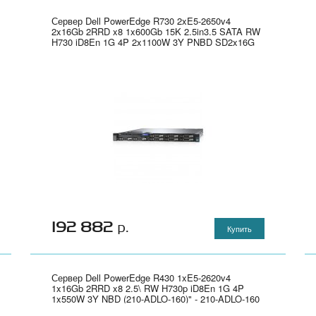
Сервер Dell PowerEdge R730 2xE5-2650v4
2x16Gb 2RRD x8 1x600Gb 15K 2.5in3.5 SATA RW
H730 iD8En 1G 4P 2x1100W 3Y PNBD SD2x16G
(210-ACXU-219) - 210-ACXU-219
192 882
р.
Купить
Сервер Dell PowerEdge R430 1xE5-2620v4
1x16Gb 2RRD x8 2.5\ RW H730p iD8En 1G 4P
1x550W 3Y NBD (210-ADLO-160)" - 210-ADLO-160