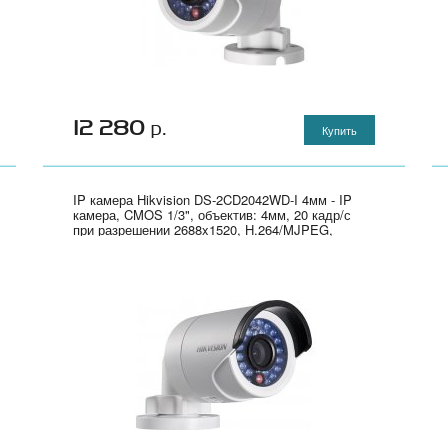
12 280
р.
Купить
IP камера Hikvision DS-2CD2042WD-I 4мм - IP
камера, CMOS 1/3", объектив: 4мм, 20 кадр/с
при разрешении 2688x1520, H.264/MJPEG,
ночная съёмка, детектор движения, питание:
РоЕ и 12В DC