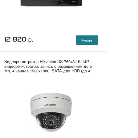
12 820
р.
Купить
Видеорегистратор Hikvision DS-7604NI-K1/4P -
видеорегистратор, запись с разрешением до 5
Мп, 4 канала 1920x1080, SATA для HDD (до 4
Тбайт), RJ-45, 1x USB 2.0, 1x USB 3.0, питание:
48B DC, 4 независимых PoE интерфейса, 100
Мб/с, 1U, 315x230x45 мм